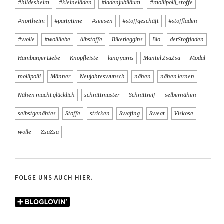
#hildesheim
#kleineläden
#ladenjubiläum
#mollipolli_stoffe
#northeim
#partytime
#seesen
#stoffgeschäft
#stoffladen
#wolle
#wollliebe
Albstoffe
Bikerleggins
Bio
derStoffladen
Hamburger Liebe
Knopfleiste
lang yarns
Mantel ZsaZsa
Modal
mollipolli
Männer
Neujahreswunsch
nähen
nähen lernen
Nähen macht glücklich
schnittmuster
Schnittreif
selbernähen
selbstgenähtes
Stoffe
stricken
Swafing
Sweat
Viskose
wolle
ZsaZsa
FOLGE UNS AUCH HIER.