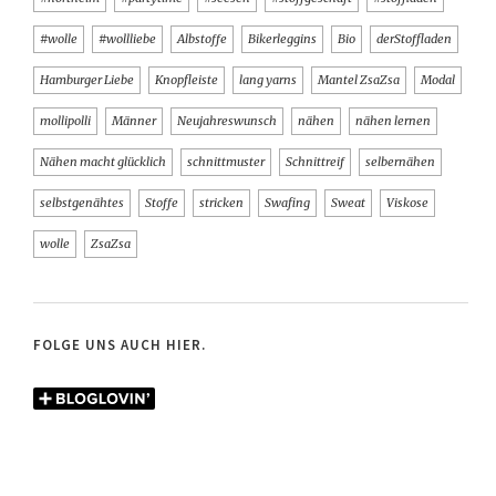
#wolle
#wollliebe
Albstoffe
Bikerleggins
Bio
derStoffladen
Hamburger Liebe
Knopfleiste
lang yarns
Mantel ZsaZsa
Modal
mollipolli
Männer
Neujahreswunsch
nähen
nähen lernen
Nähen macht glücklich
schnittmuster
Schnittreif
selbernähen
selbstgenähtes
Stoffe
stricken
Swafing
Sweat
Viskose
wolle
ZsaZsa
FOLGE UNS AUCH HIER.