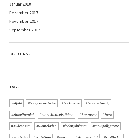
Januar 2018
Dezember 2017
November 2017
September 2017
DIE KURSE
TAGS
#alfeld
#badgandersheim
#bockenem
#braunschweig
#einzelhandel
#einzelhandelstärken
#hannover
#harz
#hildesheim
#kleineläden
#ladenjubiläum
#mollipolli_stoffe
#northeim
#partytime
#seesen
#stoffgeschäft
#stoffladen