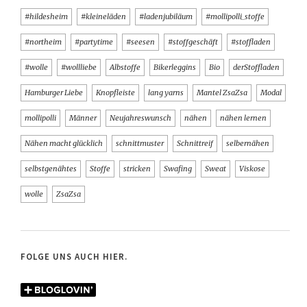
#hildesheim
#kleineläden
#ladenjubiläum
#mollipolli_stoffe
#northeim
#partytime
#seesen
#stoffgeschäft
#stoffladen
#wolle
#wollliebe
Albstoffe
Bikerleggins
Bio
derStoffladen
Hamburger Liebe
Knopfleiste
lang yarns
Mantel ZsaZsa
Modal
mollipolli
Männer
Neujahreswunsch
nähen
nähen lernen
Nähen macht glücklich
schnittmuster
Schnittreif
selbernähen
selbstgenähtes
Stoffe
stricken
Swafing
Sweat
Viskose
wolle
ZsaZsa
FOLGE UNS AUCH HIER.