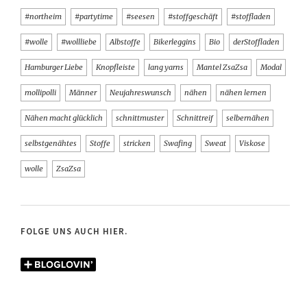
#northeim
#partytime
#seesen
#stoffgeschäft
#stoffladen
#wolle
#wollliebe
Albstoffe
Bikerleggins
Bio
derStoffladen
Hamburger Liebe
Knopfleiste
lang yarns
Mantel ZsaZsa
Modal
mollipolli
Männer
Neujahreswunsch
nähen
nähen lernen
Nähen macht glücklich
schnittmuster
Schnittreif
selbernähen
selbstgenähtes
Stoffe
stricken
Swafing
Sweat
Viskose
wolle
ZsaZsa
FOLGE UNS AUCH HIER.