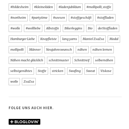
#hildesheim
#kleineläden
#ladenjubiläum
#mollipolli_stoffe
#northeim
#partytime
#seesen
#stoffgeschäft
#stoffladen
#wolle
#wollliebe
Albstoffe
Bikerleggins
Bio
derStoffladen
Hamburger Liebe
Knopfleiste
lang yarns
Mantel ZsaZsa
Modal
mollipolli
Männer
Neujahreswunsch
nähen
nähen lernen
Nähen macht glücklich
schnittmuster
Schnittreif
selbernähen
selbstgenähtes
Stoffe
stricken
Swafing
Sweat
Viskose
wolle
ZsaZsa
FOLGE UNS AUCH HIER.