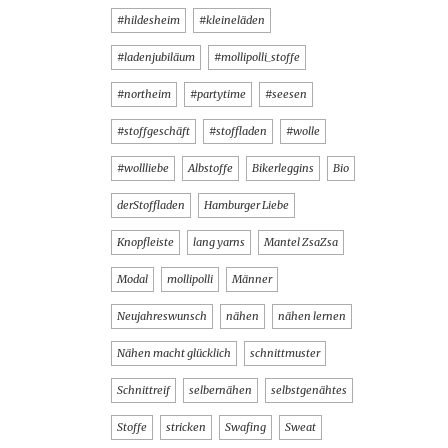
#hildesheim
#kleineläden
#ladenjubiläum
#mollipolli_stoffe
#northeim
#partytime
#seesen
#stoffgeschäft
#stoffladen
#wolle
#wollliebe
Albstoffe
Bikerleggins
Bio
derStoffladen
Hamburger Liebe
Knopfleiste
lang yarns
Mantel ZsaZsa
Modal
mollipolli
Männer
Neujahreswunsch
nähen
nähen lernen
Nähen macht glücklich
schnittmuster
Schnittreif
selbernähen
selbstgenähtes
Stoffe
stricken
Swafing
Sweat