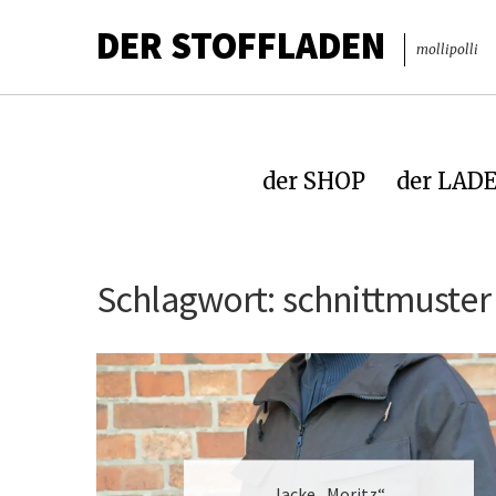
DER STOFFLADEN
mollipolli
der SHOP
der LAD
Schlagwort:
schnittmuster 
Jacke „Moritz“