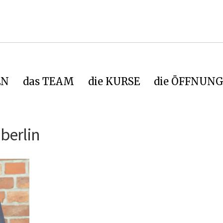
EN
das TEAM
die KURSE
die ÖFFNUNG
berlin