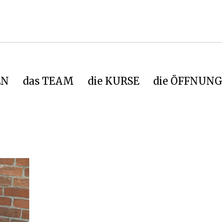
EN
das TEAM
die KURSE
die ÖFFNUNG