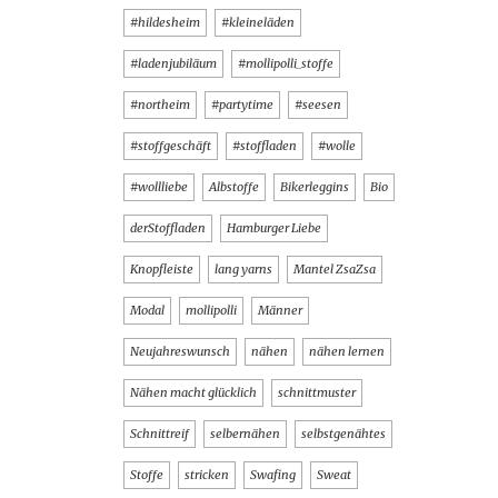
#hildesheim
#kleineläden
#ladenjubiläum
#mollipolli_stoffe
#northeim
#partytime
#seesen
#stoffgeschäft
#stoffladen
#wolle
#wollliebe
Albstoffe
Bikerleggins
Bio
derStoffladen
Hamburger Liebe
Knopfleiste
lang yarns
Mantel ZsaZsa
Modal
mollipolli
Männer
Neujahreswunsch
nähen
nähen lernen
Nähen macht glücklich
schnittmuster
Schnittreif
selbernähen
selbstgenähtes
Stoffe
stricken
Swafing
Sweat