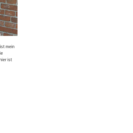
ist mein
ie
ier ist