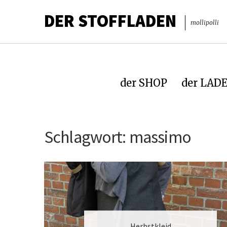
DER STOFFLADEN
mollipolli
der SHOP
der LAD
Schlagwort:
massimo
Herbstkleid