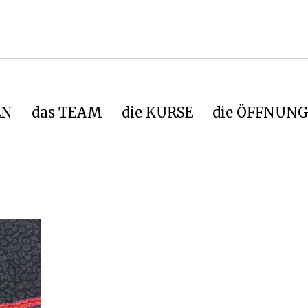
EN
das TEAM
die KURSE
die ÖFFNUNG