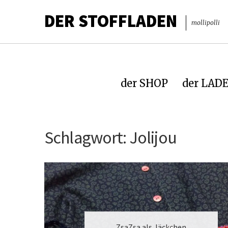
DER STOFFLADEN
mollipolli
der SHOP
der LAD
Schlagwort:
Jolijou
ZsaZsa als Jäckchen