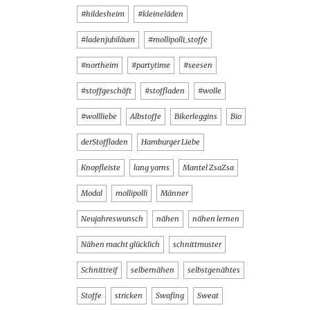
#hildesheim
#kleineläden
#ladenjubiläum
#mollipolli_stoffe
#northeim
#partytime
#seesen
#stoffgeschäft
#stoffladen
#wolle
#wollliebe
Albstoffe
Bikerleggins
Bio
derStoffladen
Hamburger Liebe
Knopfleiste
lang yarns
Mantel ZsaZsa
Modal
mollipolli
Männer
Neujahreswunsch
nähen
nähen lernen
Nähen macht glücklich
schnittmuster
Schnittreif
selbernähen
selbstgenähtes
Stoffe
stricken
Swafing
Sweat