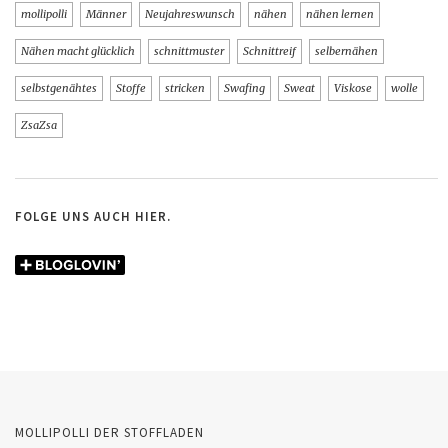
mollipolli
Männer
Neujahreswunsch
nähen
nähen lernen
Nähen macht glücklich
schnittmuster
Schnittreif
selbernähen
selbstgenähtes
Stoffe
stricken
Swafing
Sweat
Viskose
wolle
ZsaZsa
FOLGE UNS AUCH HIER.
MOLLIPOLLI DER STOFFLADEN