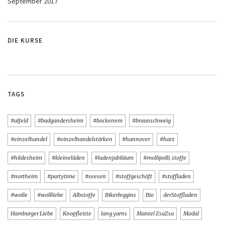
September 2017
DIE KURSE
TAGS
#alfeld
#badgandersheim
#bockenem
#braunschweig
#einzelhandel
#einzelhandelstärken
#hannover
#harz
#hildesheim
#kleineläden
#ladenjubiläum
#mollipolli_stoffe
#northeim
#partytime
#seesen
#stoffgeschäft
#stoffladen
#wolle
#wollliebe
Albstoffe
Bikerleggins
Bio
derStoffladen
Hamburger Liebe
Knopfleiste
lang yarns
Mantel ZsaZsa
Modal