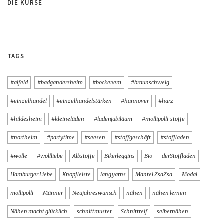
DIE KURSE
TAGS
#alfeld
#badgandersheim
#bockenem
#braunschweig
#einzelhandel
#einzelhandelstärken
#hannover
#harz
#hildesheim
#kleineläden
#ladenjubiläum
#mollipolli_stoffe
#northeim
#partytime
#seesen
#stoffgeschäft
#stoffladen
#wolle
#wollliebe
Albstoffe
Bikerleggins
Bio
derStoffladen
Hamburger Liebe
Knopfleiste
lang yarns
Mantel ZsaZsa
Modal
mollipolli
Männer
Neujahreswunsch
nähen
nähen lernen
Nähen macht glücklich
schnittmuster
Schnittreif
selbernähen