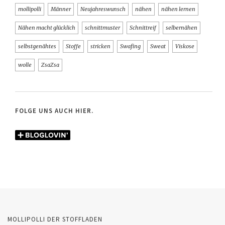
mollipolli
Männer
Neujahreswunsch
nähen
nähen lernen
Nähen macht glücklich
schnittmuster
Schnittreif
selbernähen
selbstgenähtes
Stoffe
stricken
Swafing
Sweat
Viskose
wolle
ZsaZsa
FOLGE UNS AUCH HIER.
MOLLIPOLLI DER STOFFLADEN