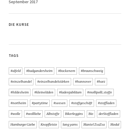
September 2017
DIE KURSE
TAGS
#alfeld
#badgandersheim
#bockenem
#braunschweig
#einzelhandel
#einzelhandelstärken
#hannover
#harz
#hildesheim
#kleineläden
#ladenjubiläum
#mollipolli_stoffe
#northeim
#partytime
#seesen
#stoffgeschäft
#stoffladen
#wolle
#wollliebe
Albstoffe
Bikerleggins
Bio
derStoffladen
Hamburger Liebe
Knopfleiste
lang yarns
Mantel ZsaZsa
Modal