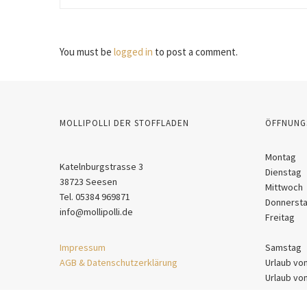
You must be
logged in
to post a comment.
MOLLIPOLLI DER STOFFLADEN
ÖFFNUNG
Montag
Katelnburgstrasse 3
Dienstag
38723 Seesen
Mittwoch
Tel. 05384 969871
Donnerst
info@mollipolli.de
Freitag
Impressum
Samstag
AGB & Datenschutzerklärung
Urlaub vo
Urlaub vo