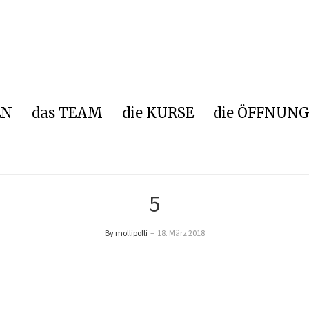
EN
das TEAM
die KURSE
die ÖFFNUNG
5
By mollipolli
–
18. März 2018