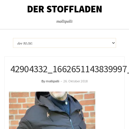
DER STOFFLADEN
mollipolli
42904332_1662651143839997
By mollipolli
–
26. Oktober 2018